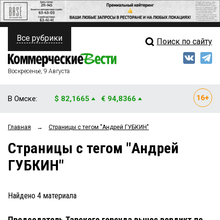
Все рубрики
Поиск по сайту
ПОЛИТИКА
Свежий выпуск
Медиа
ФИНАНСЫ
Воскресенье, 9 Августа
Кто есть кто
НЕДВИЖИМОСТЬ
В Омске:
$ 82,1665
€ 94,8366
Интервью
БИЗНЕС
Главная
→
Страницы c тегом "Андрей ГУБКИН"
Мнения
ОБЩЕСТВО
Страницы c тегом "Андрей
Рейтинги
ЗАКОН
ГУБКИН"
Блоги
НОВОСТИ КОМПАНИЙ
Архив
Найдено
4
материала
ПРОИСШЕСТВИЯ
Председатель Тарского горсуда вынес вердикт по
СТИЛЬ ЖИЗНИ