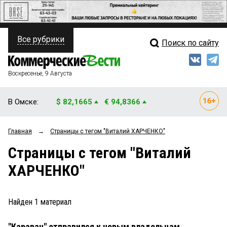
Все рубрики
Поиск по сайту
ПОЛИТИКА
Свежий выпуск
Медиа
ФИНАНСЫ
Воскресенье, 9 Августа
Кто есть кто
НЕДВИЖИМОСТЬ
В Омске:
$ 82,1665
€ 94,8366
Интервью
БИЗНЕС
Главная
→
Страницы c тегом "Виталий ХАРЧЕНКО"
Мнения
ОБЩЕСТВО
Страницы c тегом "Виталий
Рейтинги
ЗАКОН
ХАРЧЕНКО"
Блоги
НОВОСТИ КОМПАНИЙ
Архив
Найден
1
материал
ПРОИСШЕСТВИЯ
"Караван" отправился к новым владельцам
СТИЛЬ ЖИЗНИ