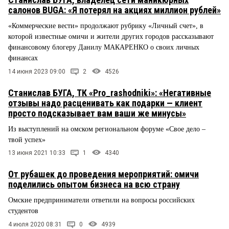
салонов BUGA: «Я потерял на акциях миллион рублей»
«Коммерческие вести» продолжают рубрику «Личный счет», в
которой известные омичи и жители других городов рассказывают
финансовому блогеру Данилу МАКАРЕНКО о своих личных
финансах
14 июня 2023 09:00
2
4526
Станислав БУГА, ТК «Pro_rashodniki»: «Негативные
отзывы надо расценивать как подарки — клиент
просто подсказывает вам ваши же минусы»
Из выступлений на омском региональном форуме «Свое дело –
твой успех»
13 июня 2021 10:33
1
4340
От рубашек до проведения мероприятий: омичи
поделились опытом бизнеса на всю страну
Омские предприниматели ответили на вопросы российских
студентов
4 июля 2020 08:31
0
4939