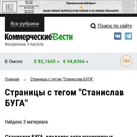
Все рубрики
Поиск по сайту
ПОЛИТИКА
Свежий выпуск
Медиа
ФИНАНСЫ
Воскресенье, 9 Августа
Кто есть кто
НЕДВИЖИМОСТЬ
В Омске:
$ 82,1665
€ 94,8366
Интервью
БИЗНЕС
Главная
→
Страницы c тегом "Станислав БУГА"
Мнения
ОБЩЕСТВО
Страницы c тегом "Станислав
Рейтинги
ЗАКОН
БУГА"
Блоги
НОВОСТИ КОМПАНИЙ
Архив
Найдено
3
материала
ПРОИСШЕСТВИЯ
Станислав БУГА, владелец сети маникюрных
СТИЛЬ ЖИЗНИ