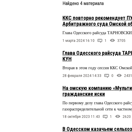
Найдено
4
материала
ККС повторно рекомендует П
Арбитражного суда Омской о
Глава Одесского райсуда ТАРНОВСКИЙ
1 марта 2024 16:10
1
3705
Глава Одесского райсуда ТАР
КУН
Вторая в этом году сессия ККС Омской
28 февраля 2024 14:33
0
243
На омскую компанию «Мульт
гражданские иски
По первому делу глава Одесского рай
газораспределительной сети к частно
18 октября 2023 11:43
1
2620
В Одесском казачьем сельхоз