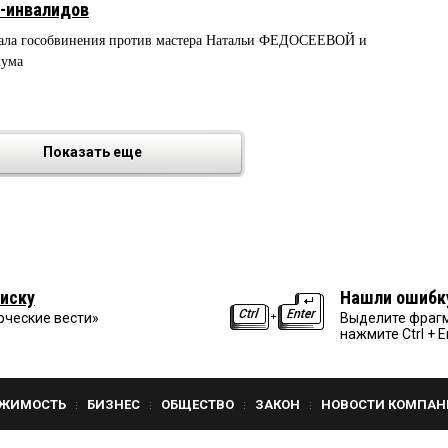
т-инвалидов
жала гособвинения против мастера Натальи ФЕДОСЕЕВОЙ и
кума
Показать еще
иску
Нашли ошибк
рческие вести»
Выделите фрагм
нажмите Ctrl + E
ЖИМОСТЬ
БИЗНЕС
ОБЩЕСТВО
ЗАКОН
НОВОСТИ КОМПАН