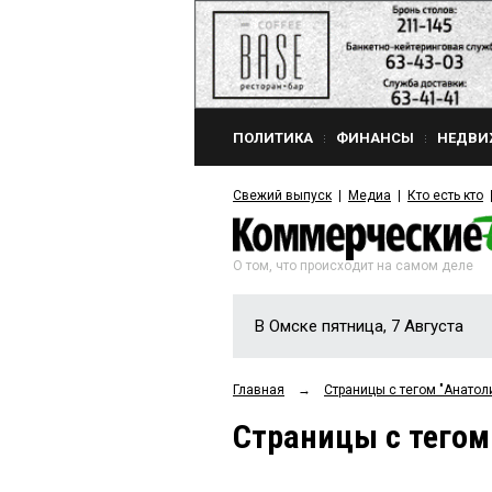
ПОЛИТИКА
ФИНАНСЫ
НЕДВИ
Свежий выпуск
Медиа
Кто есть кто
О том, что происходит на самом деле
В Омске пятница, 7 Августа
Главная
→
Страницы c тегом "Анато
Страницы c тего