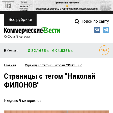
Все рубрики
Поиск по сайту
ПОЛИТИКА
Свежий выпуск
Медиа
ФИНАНСЫ
Суббота, 8 Августа
Кто есть кто
НЕДВИЖИМОСТЬ
В Омске:
$ 82,1665
€ 94,8366
Интервью
БИЗНЕС
Главная
→
Страницы c тегом "Николай ФИЛОНОВ"
Мнения
ОБЩЕСТВО
Страницы c тегом "Николай
Рейтинги
ЗАКОН
ФИЛОНОВ"
Блоги
НОВОСТИ КОМПАНИЙ
Архив
Найдено
9
материалов
ПРОИСШЕСТВИЯ
СТИЛЬ ЖИЗНИ