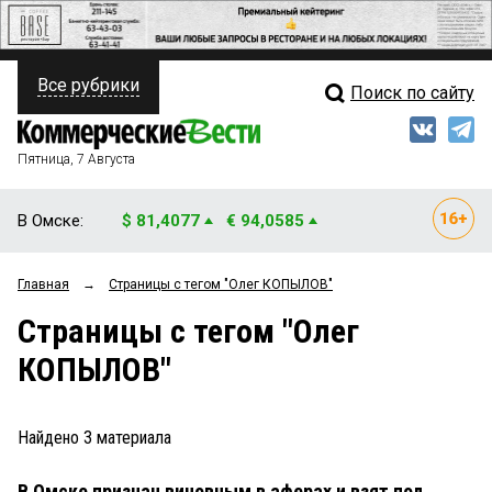
Все рубрики
Поиск по сайту
ПОЛИТИКА
Свежий выпуск
Медиа
ФИНАНСЫ
Пятница, 7 Августа
Кто есть кто
НЕДВИЖИМОСТЬ
В Омске:
$ 81,4077
€ 94,0585
Интервью
БИЗНЕС
Главная
→
Страницы c тегом "Олег КОПЫЛОВ"
Мнения
ОБЩЕСТВО
Страницы c тегом "Олег
Рейтинги
ЗАКОН
КОПЫЛОВ"
Блоги
НОВОСТИ КОМПАНИЙ
Архив
Найдено
3
материала
ПРОИСШЕСТВИЯ
В Омске признан виновным в аферах и взят под
СТИЛЬ ЖИЗНИ