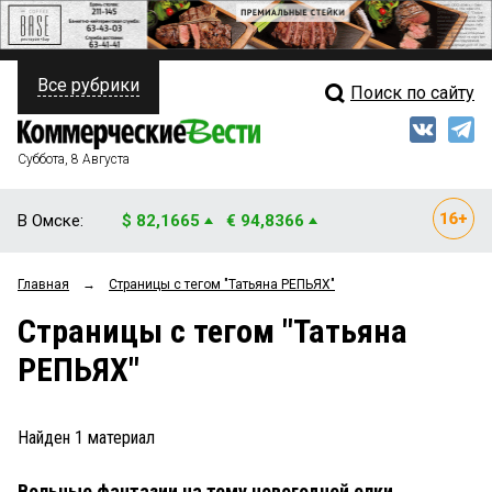
Все рубрики
Поиск по сайту
ПОЛИТИКА
Свежий выпуск
Медиа
ФИНАНСЫ
Суббота, 8 Августа
Кто есть кто
НЕДВИЖИМОСТЬ
В Омске:
$ 82,1665
€ 94,8366
Интервью
БИЗНЕС
Главная
→
Страницы c тегом "Татьяна РЕПЬЯХ"
Мнения
ОБЩЕСТВО
Страницы c тегом "Татьяна
Рейтинги
ЗАКОН
РЕПЬЯХ"
Блоги
НОВОСТИ КОМПАНИЙ
Архив
Найден
1
материал
ПРОИСШЕСТВИЯ
Вольные фантазии на тему новогодней елки
СТИЛЬ ЖИЗНИ