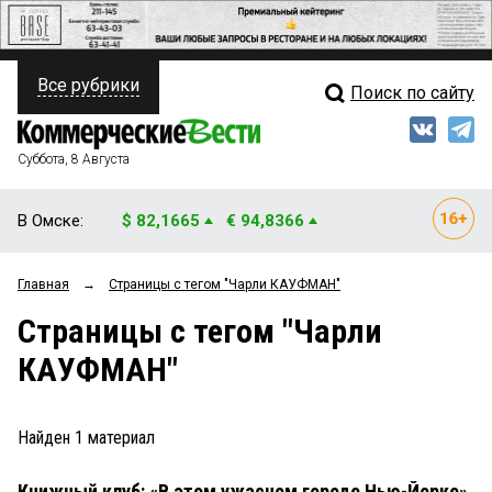
Все рубрики
Поиск по сайту
ПОЛИТИКА
Свежий выпуск
Медиа
ФИНАНСЫ
Суббота, 8 Августа
Кто есть кто
НЕДВИЖИМОСТЬ
В Омске:
$ 82,1665
€ 94,8366
Интервью
БИЗНЕС
Главная
→
Страницы c тегом "Чарли КАУФМАН"
Мнения
ОБЩЕСТВО
Страницы c тегом "Чарли
Рейтинги
ЗАКОН
КАУФМАН"
Блоги
НОВОСТИ КОМПАНИЙ
Архив
Найден
1
материал
ПРОИСШЕСТВИЯ
Книжный клуб: «В этом ужасном городе Нью-Йорке»
СТИЛЬ ЖИЗНИ