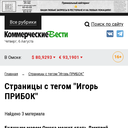
Все рубрики
Поиск по сайту
ПОЛИТИКА
Свежий выпуск
Медиа
ФИНАНСЫ
Четверг, 6 Августа
Кто есть кто
НЕДВИЖИМОСТЬ
В Омске:
$ 80,9293
€ 93,1901
Интервью
БИЗНЕС
Главная
→
Страницы c тегом "Игорь ПРИБОК"
Мнения
ОБЩЕСТВО
Страницы c тегом "Игорь
Рейтинги
ЗАКОН
ПРИБОК"
Блоги
НОВОСТИ КОМПАНИЙ
Архив
Найдено
3
материала
ПРОИСШЕСТВИЯ
Будущим мэром Омска может стать Дмитрий
СТИЛЬ ЖИЗНИ