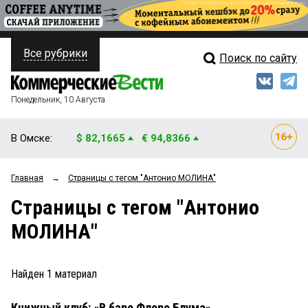
Все рубрики
Поиск по сайту
ПОЛИТИКА
Свежий выпуск
Медиа
ФИНАНСЫ
Понедельник, 10 Августа
Кто есть кто
НЕДВИЖИМОСТЬ
В Омске:
$ 82,1665
€ 94,8366
Интервью
БИЗНЕС
Главная
→
Страницы c тегом "Антонио МОЛИНА"
Мнения
ОБЩЕСТВО
Страницы c тегом "Антонио
Рейтинги
ЗАКОН
МОЛИНА"
Блоги
НОВОСТИ КОМПАНИЙ
Архив
Найден
1
материал
ПРОИСШЕСТВИЯ
Книжный клуб: «В баре Флоро Блума»
СТИЛЬ ЖИЗНИ