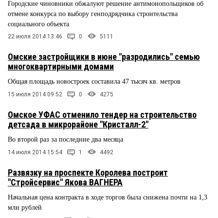
Городские чиновники обжалуют решение антимонопольщиков об
отмене конкурса по выбору генподрядчика строительства
социального объекта
22 июля 2014 13:46
0
5111
Омские застройщики в июне "разродились" семью
многоквартирными домами
Общая площадь новостроек составила 47 тысяч кв. метров
15 июля 2014 09:52
0
4275
Омское УФАС отменило тендер на строительство
детсада в микрорайоне "Кристалл-2"
Во второй раз за последние два месяца
14 июля 2014 15:54
1
4492
Развязку на проспекте Королева построит
"Стройсервис" Якова ВАГНЕРА
Начальная цена контракта в ходе торгов была снижена почти на 1,3
млн рублей