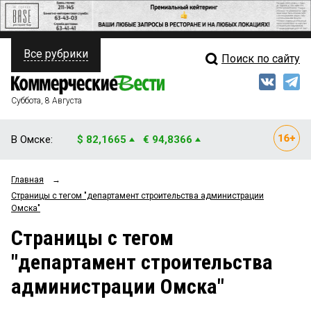
Все рубрики
Поиск по сайту
ПОЛИТИКА
Свежий выпуск
Медиа
ФИНАНСЫ
Суббота, 8 Августа
Кто есть кто
НЕДВИЖИМОСТЬ
В Омске:
$ 82,1665
€ 94,8366
Интервью
БИЗНЕС
Главная
→
Мнения
ОБЩЕСТВО
Страницы c тегом "департамент строительства администрации
Омска"
Рейтинги
ЗАКОН
Страницы c тегом
Блоги
НОВОСТИ КОМПАНИЙ
"департамент строительства
Архив
ПРОИСШЕСТВИЯ
администрации Омска"
СТИЛЬ ЖИЗНИ