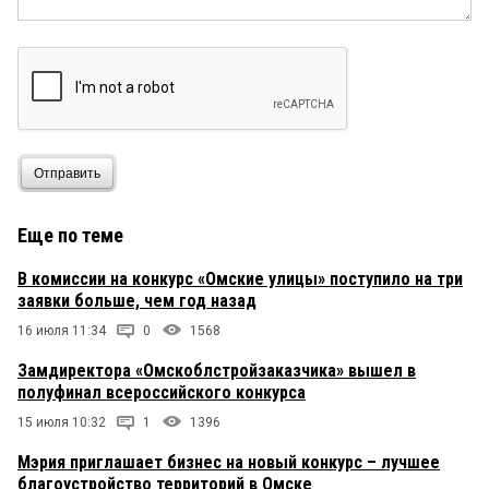
Отправить
Еще по теме
В комиссии на конкурс «Омские улицы» поступило на три
заявки больше, чем год назад
16 июля 11:34
0
1568
Замдиректора «Омскоблстройзаказчика» вышел в
полуфинал всероссийского конкурса
15 июля 10:32
1
1396
Мэрия приглашает бизнес на новый конкурс – лучшее
благоустройство территорий в Омске