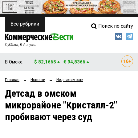
Все рубрики
Поиск по сайту
ПОЛИТИКА
Свежий выпуск
Медиа
ФИНАНСЫ
Суббота, 8 Августа
Кто есть кто
НЕДВИЖИМОСТЬ
В Омске:
$ 82,1665
€ 94,8366
Интервью
БИЗНЕС
Главная
→
Новости
→
Недвижимость
Мнения
ОБЩЕСТВО
Детсад в омском
Рейтинги
ЗАКОН
микрорайоне "Кристалл-2"
Блоги
НОВОСТИ КОМПАНИЙ
пробивают через суд
Архив
ПРОИСШЕСТВИЯ