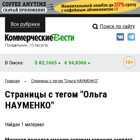
Все рубрики
Поиск по сайту
ПОЛИТИКА
Свежий выпуск
Медиа
ФИНАНСЫ
Понедельник, 10 Августа
Кто есть кто
НЕДВИЖИМОСТЬ
В Омске:
$ 82,1665
€ 94,8366
Интервью
БИЗНЕС
Главная
→
Страницы c тегом "Ольга НАУМЕНКО"
Мнения
ОБЩЕСТВО
Страницы c тегом "Ольга
Рейтинги
ЗАКОН
НАУМЕНКО"
Блоги
НОВОСТИ КОМПАНИЙ
Архив
Найден
1
материал
ПРОИСШЕСТВИЯ
Министр пожелал омским актерам хороших зарплат
СТИЛЬ ЖИЗНИ