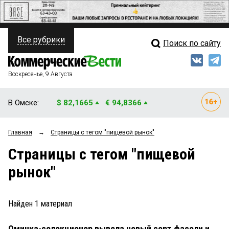
Все рубрики
Поиск по сайту
ПОЛИТИКА
Свежий выпуск
Медиа
ФИНАНСЫ
Воскресенье, 9 Августа
Кто есть кто
НЕДВИЖИМОСТЬ
В Омске:
$ 82,1665
€ 94,8366
Интервью
БИЗНЕС
Главная
→
Страницы c тегом "пищевой рынок"
Мнения
ОБЩЕСТВО
Страницы c тегом "пищевой
Рейтинги
ЗАКОН
рынок"
Блоги
НОВОСТИ КОМПАНИЙ
Архив
Найден
1
материал
ПРОИСШЕСТВИЯ
Омичка-селекционер вывела новый сорт фасоли и
СТИЛЬ ЖИЗНИ