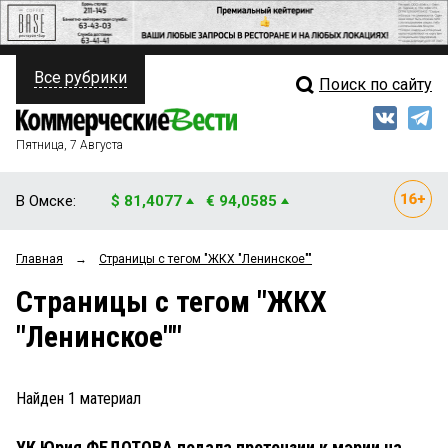
Все рубрики
Поиск по сайту
ПОЛИТИКА
Свежий выпуск
Медиа
ФИНАНСЫ
Пятница, 7 Августа
Кто есть кто
НЕДВИЖИМОСТЬ
В Омске:
$ 81,4077
€ 94,0585
Интервью
БИЗНЕС
Главная
→
Страницы c тегом "ЖКХ "Ленинское""
Мнения
ОБЩЕСТВО
Страницы c тегом "ЖКХ
Рейтинги
ЗАКОН
"Ленинское""
Блоги
НОВОСТИ КОМПАНИЙ
Архив
Найден
1
материал
ПРОИСШЕСТВИЯ
УК Юрия ФЕДОТОВА подала претензии к мэрии на
СТИЛЬ ЖИЗНИ