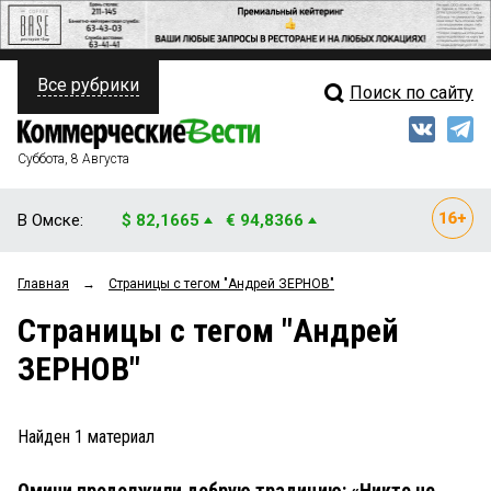
Все рубрики
Поиск по сайту
ПОЛИТИКА
Свежий выпуск
Медиа
ФИНАНСЫ
Суббота, 8 Августа
Кто есть кто
НЕДВИЖИМОСТЬ
В Омске:
$ 82,1665
€ 94,8366
Интервью
БИЗНЕС
Главная
→
Страницы c тегом "Андрей ЗЕРНОВ"
Мнения
ОБЩЕСТВО
Страницы c тегом "Андрей
Рейтинги
ЗАКОН
ЗЕРНОВ"
Блоги
НОВОСТИ КОМПАНИЙ
Архив
Найден
1
материал
ПРОИСШЕСТВИЯ
Омичи продолжили добрую традицию: «Никто не
СТИЛЬ ЖИЗНИ