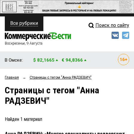
Все рубрики
Поиск по сайту
ПОЛИТИКА
Свежий выпуск
Медиа
ФИНАНСЫ
Воскресенье, 9 Августа
Кто есть кто
НЕДВИЖИМОСТЬ
В Омске:
$ 82,1665
€ 94,8366
Интервью
БИЗНЕС
Главная
→
Страницы c тегом "Анна РАДЗЕВИЧ"
Мнения
ОБЩЕСТВО
Страницы c тегом "Анна
Рейтинги
ЗАКОН
РАДЗЕВИЧ"
Блоги
НОВОСТИ КОМПАНИЙ
Архив
Найден
1
материал
ПРОИСШЕСТВИЯ
Анна РАДЗЕВИЧ: «Многие специалисты подвергают
СТИЛЬ ЖИЗНИ