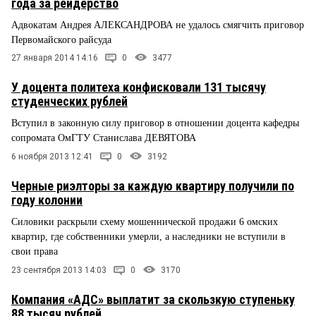
года за рейдерство
Адвокатам Андрея АЛЕКСАНДРОВА не удалось смягчить приговор
Первомайского райсуда
27 января 2014 14:16
0
3477
У доцента политеха конфисковали 131 тысячу
студенческих рублей
Вступил в законную силу приговор в отношении доцента кафедры
сопромата ОмГТУ Станислава ДЕВЯТОВА
6 ноября 2013 12:41
0
3192
Черные риэлторы за каждую квартиру получили по
году колонии
Силовики раскрыли схему мошеннической продажи 6 омских
квартир, где собственники умерли, а наследники не вступили в
свои права
23 сентября 2013 14:03
0
3170
Компания «АДС» выплатит за скользкую ступеньку
88 тысяч рублей