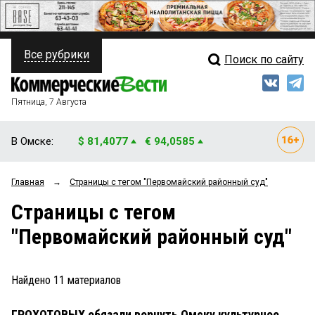
Все рубрики
Поиск по сайту
ПОЛИТИКА
Свежий выпуск
Медиа
ФИНАНСЫ
Пятница, 7 Августа
Кто есть кто
НЕДВИЖИМОСТЬ
В Омске:
$ 81,4077
€ 94,0585
Интервью
БИЗНЕС
Главная
→
Страницы c тегом "Первомайский районный суд"
Мнения
ОБЩЕСТВО
Страницы c тегом
Рейтинги
ЗАКОН
"Первомайский районный суд"
Блоги
НОВОСТИ КОМПАНИЙ
Архив
Найдено
11
материалов
ПРОИСШЕСТВИЯ
ГРОХОТОВЫХ обязали вернуть Омску культурное
СТИЛЬ ЖИЗНИ