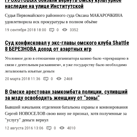
наследие на улице Институтской
Судья Первомайского районного суда Оксана МАКАРОЧКИНА
удовлетворила иск прокуратуры в полном объёме
19 сентября 2018 18:00
0
3352
Суд конфисковал у экс-главы омского клуба Shattle
8 БЕРЕЗНОВА доход от азартных игр
Уголовное дело в отношении организатора казино было «прекращено в
связи с деятельным раскаянием», и уже государству было необходимо
легализовать изъятые деньги
20 марта 2018 11:36
0
2468
В Омске арестован замкомбата полиции, суливший
за мзду освободить женщину от "зоны"
Бывший начальник отделения батальона охраны и конвоирования
Сергей НОВОСЕЛОВ свою вину не признал, хотя полученные за
"услугу" деньги вернул
12 августа 2016 13:06
0
4010