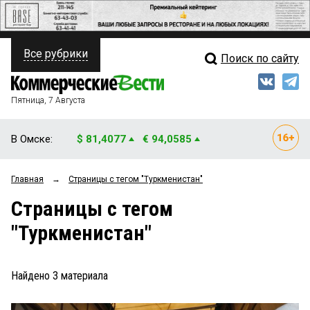
Все рубрики
Поиск по сайту
ПОЛИТИКА
Свежий выпуск
Медиа
ФИНАНСЫ
Пятница, 7 Августа
Кто есть кто
НЕДВИЖИМОСТЬ
В Омске:
$ 81,4077
€ 94,0585
Интервью
БИЗНЕС
Главная
→
Страницы c тегом "Туркменистан"
Мнения
ОБЩЕСТВО
Страницы c тегом
Рейтинги
ЗАКОН
"Туркменистан"
Блоги
НОВОСТИ КОМПАНИЙ
Архив
Найдено
3
материала
ПРОИСШЕСТВИЯ
СТИЛЬ ЖИЗНИ