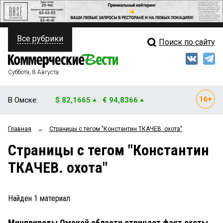
Все рубрики
Поиск по сайту
ПОЛИТИКА
Свежий выпуск
Медиа
ФИНАНСЫ
Суббота, 8 Августа
Кто есть кто
НЕДВИЖИМОСТЬ
В Омске:
$ 82,1665
€ 94,8366
Интервью
БИЗНЕС
Главная
→
Страницы c тегом "Константин ТКАЧЕВ. охота"
Мнения
ОБЩЕСТВО
Страницы c тегом "Константин
Рейтинги
ЗАКОН
ТКАЧЕВ. охота"
Блоги
НОВОСТИ КОМПАНИЙ
Архив
Найден
1
материал
ПРОИСШЕСТВИЯ
Минприроды Омской области отрицает факт охоты
СТИЛЬ ЖИЗНИ