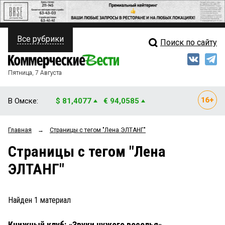
Все рубрики
Поиск по сайту
ПОЛИТИКА
Свежий выпуск
Медиа
ФИНАНСЫ
Пятница, 7 Августа
Кто есть кто
НЕДВИЖИМОСТЬ
В Омске:
$ 81,4077
€ 94,0585
Интервью
БИЗНЕС
Главная
→
Страницы c тегом "Лена ЭЛТАНГ"
Мнения
ОБЩЕСТВО
Страницы c тегом "Лена
Рейтинги
ЗАКОН
ЭЛТАНГ"
Блоги
НОВОСТИ КОМПАНИЙ
Архив
Найден
1
материал
ПРОИСШЕСТВИЯ
Книжный клуб: «Звуки чужого веселья»
СТИЛЬ ЖИЗНИ