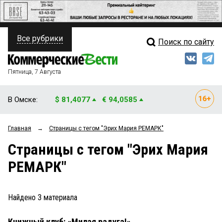
Все рубрики
Поиск по сайту
ПОЛИТИКА
Свежий выпуск
Медиа
ФИНАНСЫ
Пятница, 7 Августа
Кто есть кто
НЕДВИЖИМОСТЬ
В Омске:
$ 81,4077
€ 94,0585
Интервью
БИЗНЕС
Главная
→
Страницы c тегом "Эрих Мария РЕМАРК"
Мнения
ОБЩЕСТВО
Страницы c тегом "Эрих Мария
Рейтинги
ЗАКОН
РЕМАРК"
Блоги
НОВОСТИ КОМПАНИЙ
Архив
Найдено
3
материала
ПРОИСШЕСТВИЯ
Книжный клуб: «Милая радуга!»
СТИЛЬ ЖИЗНИ