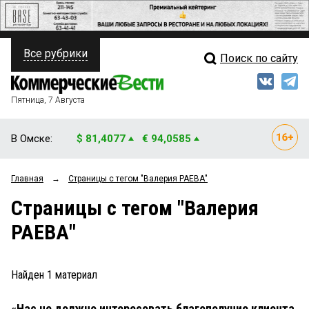
Все рубрики
Поиск по сайту
ПОЛИТИКА
Свежий выпуск
Медиа
ФИНАНСЫ
Пятница, 7 Августа
Кто есть кто
НЕДВИЖИМОСТЬ
В Омске:
$ 81,4077
€ 94,0585
Интервью
БИЗНЕС
Главная
→
Страницы c тегом "Валерия РАЕВА"
Мнения
ОБЩЕСТВО
Страницы c тегом "Валерия
Рейтинги
ЗАКОН
РАЕВА"
Блоги
НОВОСТИ КОМПАНИЙ
Архив
Найден
1
материал
ПРОИСШЕСТВИЯ
«Нас не должно интересовать благополучие клиента,
СТИЛЬ ЖИЗНИ