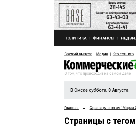
ПОЛИТИКА
ФИНАНСЫ
НЕДВИ
Свежий выпуск
Медиа
Кто есть кто
О том, что происходит на самом деле
В Омске суббота, 8 Августа
Главная
→
Страницы c тегом "Мари
Страницы c тего