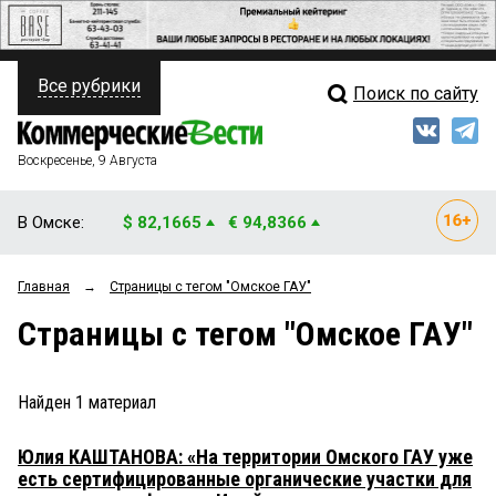
Все рубрики
Поиск по сайту
ПОЛИТИКА
Свежий выпуск
Медиа
ФИНАНСЫ
Воскресенье, 9 Августа
Кто есть кто
НЕДВИЖИМОСТЬ
В Омске:
$ 82,1665
€ 94,8366
Интервью
БИЗНЕС
Главная
→
Страницы c тегом "Омское ГАУ"
Мнения
ОБЩЕСТВО
Страницы c тегом "Омское ГАУ"
Рейтинги
ЗАКОН
Блоги
НОВОСТИ КОМПАНИЙ
Найден
1
материал
Архив
ПРОИСШЕСТВИЯ
Юлия КАШТАНОВА: «На территории Омского ГАУ уже
есть сертифицированные органические участки для
СТИЛЬ ЖИЗНИ