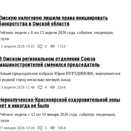
Омскую налоговую лишили права инициировать
банкротства в Омской области
Рейтинг недели с 6 по 13 апреля 2026 года: события, тенденции,
слухи
15 апреля 2026 19:37
0
1153
В Омском региональном отделении Союза
машиностроителей сменился председатель
Новым председателем избрали Юрия НУРТДИНОВА, вернувшегося
в родной город несколько месяцев назад
13 апреля 2026 12:40
4
2264
Чернолученско-Красноярской оздоровительной зоны
нет и никогда не было
Рейтинг недели с 12 по 19 января 2026 года: события, тенденции,
слухи
21 января 2026 10:30
0
1854