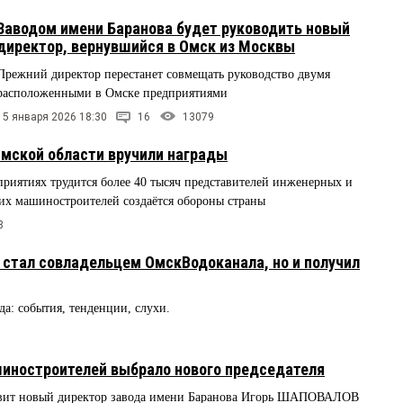
Заводом имени Баранова будет руководить новый
директор, вернувшийся в Омск из Москвы
Прежний директор перестанет совмещать руководство двумя
расположенными в Омске предприятиями
15 января 2026 18:30
16
13079
ской области вручили награды
риятиях трудится более 40 тысяч представителей инженерных и
их машиностроителей создаётся обороны страны
3
стал совладельцем ОмскВодоканала, но и получил
ода: события, тенденции, слухи.
иностроителей выбрало нового председателя
лавит новый директор завода имени Баранова Игорь ШАПОВАЛОВ