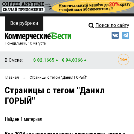
Все рубрики
Поиск по сайту
ПОЛИТИКА
Свежий выпуск
Медиа
ФИНАНСЫ
Понедельник, 10 Августа
Кто есть кто
НЕДВИЖИМОСТЬ
В Омске:
$ 82,1665
€ 94,8366
Интервью
БИЗНЕС
Главная
→
Страницы c тегом "Данил ГОРЫЙ"
Мнения
ОБЩЕСТВО
Страницы c тегом "Данил
Рейтинги
ЗАКОН
ГОРЫЙ"
Блоги
НОВОСТИ КОМПАНИЙ
Архив
Найден
1
материал
ПРОИСШЕСТВИЯ
Как 2024 год поднимал курсы криптовалют, играл с
СТИЛЬ ЖИЗНИ