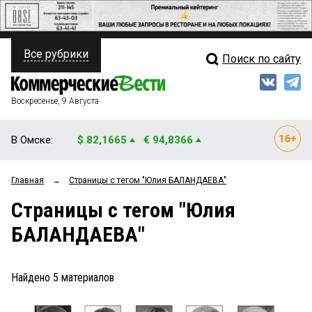
Все рубрики
Поиск по сайту
ПОЛИТИКА
Свежий выпуск
Медиа
ФИНАНСЫ
Воскресенье, 9 Августа
Кто есть кто
НЕДВИЖИМОСТЬ
В Омске:
$ 82,1665
€ 94,8366
Интервью
БИЗНЕС
Главная
→
Страницы c тегом "Юлия БАЛАНДАЕВА"
Мнения
ОБЩЕСТВО
Страницы c тегом "Юлия
Рейтинги
ЗАКОН
БАЛАНДАЕВА"
Блоги
НОВОСТИ КОМПАНИЙ
Архив
Найдено
5
материалов
ПРОИСШЕСТВИЯ
СТИЛЬ ЖИЗНИ