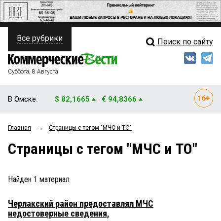
Все рубрики
Поиск по сайту
ПОЛИТИКА
Свежий выпуск
Медиа
ФИНАНСЫ
Суббота, 8 Августа
Кто есть кто
НЕДВИЖИМОСТЬ
В Омске:
$ 82,1665
€ 94,8366
Интервью
БИЗНЕС
Главная
→
Страницы c тегом "МЧС и ТО"
Мнения
ОБЩЕСТВО
Страницы c тегом "МЧС и ТО"
Рейтинги
ЗАКОН
Блоги
НОВОСТИ КОМПАНИЙ
Найден
1
материал
Архив
ПРОИСШЕСТВИЯ
Черлакский район предоставлял МЧС
недостоверные сведения,
СТИЛЬ ЖИЗНИ