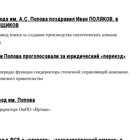
ода им. А.С. Попова поздравил Иван ПОЛЯКОВ, в
ЕЙЩИКОВ
авод взялся за создание производства синтетических алмазов
8
 Попова проголосовали за юридический «переезд»
передал функции гендиректора столичной управляющей компании,
омского правительства
од им. Попова
с-директоре ОмПО «Иртыш».
7
л в ФСБ о «клевете», «государственной измене» и