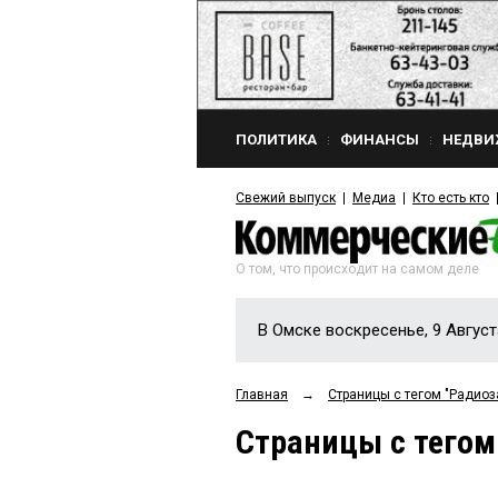
ПОЛИТИКА
ФИНАНСЫ
НЕДВИ
Свежий выпуск
Медиа
Кто есть кто
О том, что происходит на самом деле
В Омске воскресенье, 9 Август
Главная
→
Страницы c тегом "Радиоз
Страницы c тегом