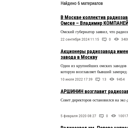
Найдено
6
материалов
В Москве коллектив радиозав
Омске – Владимир КОМПАН
Омский губернатор заявил, что радиоз
22 сентября 2024 11:15
0
340
Акционеры радиозавода имени
завода в Москву
Один из крупнейших омских заводов 
которую возглавляет бывший зампред 
10 июля 2022 17:39
13
9454
АРШИНИН возглавит радиозав
Совет директоров остановился на эк
5 февраля 2020 08:27
0
1001
Радиозавод им. Попова написа