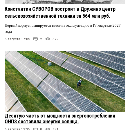
Константин СУВОРОВ построит в Дружино центр
сельскохозяйственной техники за 564 млн руб.
Первый корпус планируется ввести в эксплуатацию в IV квартале 2027
года
6 августа 17:05
2
579
Десятую часть от мощности энергопотребления
ОНПЗ составила энергия солнца.
6 августа 12:35
0
481