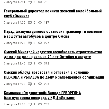
7 августа 15:01
0
75
Генеральный директор покинул женский волейбольный
клуб «Омичка»
7 августа 14:00
0
187
Парад физкультурников остановит транспорт и поменяет
маршруты автобусов в центре Омска
7 августа 13:20
0
227
Омский Минстрой надеется возобновить строительство
дома для дольщиков на 70 лет Октября в августе
7 августа 12:40
1
372
Омский облсуд арестовал и отправил в колонию
ПЫЖОВА и РЫГАЕВА по делу о запрещенной организации
7 августа 12:00
1
238
Компания «Омдорстрой» Валоди ГЕВОРГЯНА
благоустроила площадь у КДЦ «Иртыш»
7 августа 11:20
1
237