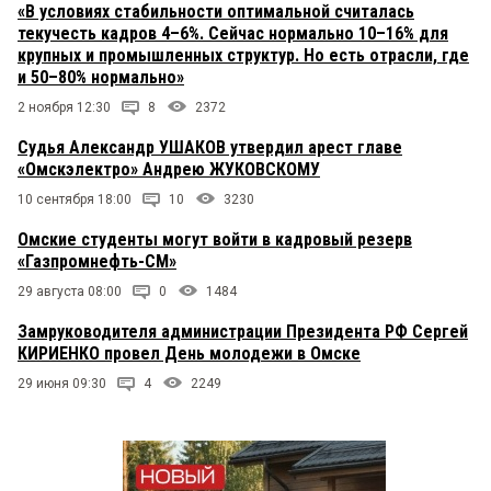
«В условиях стабильности оптимальной считалась
текучесть кадров 4–6%. Сейчас нормально 10–16% для
крупных и промышленных структур. Но есть отрасли, где
и 50–80% нормально»
2 ноября 12:30
8
2372
Судья Александр УШАКОВ утвердил арест главе
«Омскэлектро» Андрею ЖУКОВСКОМУ
10 сентября 18:00
10
3230
Омские студенты могут войти в кадровый резерв
«Газпромнефть-СМ»
29 августа 08:00
0
1484
Замруководителя администрации Президента РФ Сергей
КИРИЕНКО провел День молодежи в Омске
29 июня 09:30
4
2249