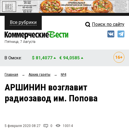
Все рубрики
Поиск по сайту
ПОЛИТИКА
Свежий выпуск
Медиа
ФИНАНСЫ
Пятница, 7 Августа
Кто есть кто
НЕДВИЖИМОСТЬ
В Омске:
$ 81,4077
€ 94,0585
Интервью
БИЗНЕС
Главная
→
Архив газеты
→
№4
Мнения
ОБЩЕСТВО
АРШИНИН возглавит
Рейтинги
ЗАКОН
радиозавод им. Попова
Блоги
НОВОСТИ КОМПАНИЙ
Архив
ПРОИСШЕСТВИЯ
5 февраля 2020 08:27
0
10014