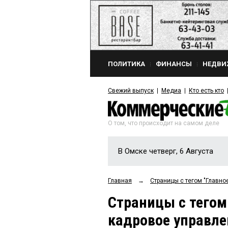
ПОЛИТИКА
ФИНАНСЫ
НЕДВИ
Свежий выпуск
Медиа
Кто есть кто
О том, что происходит на самом деле
В Омске четверг, 6 Августа
Главная
→
Страницы c тегом "Главно
Страницы c тегом
кадровое управле