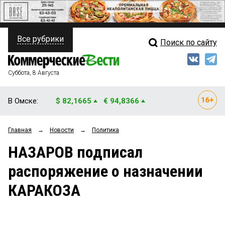
Все рубрики
Поиск по сайту
ПОЛИТИКА
Свежий выпуск
Медиа
ФИНАНСЫ
Суббота, 8 Августа
Кто есть кто
НЕДВИЖИМОСТЬ
В Омске:
$ 82,1665
€ 94,8366
Интервью
БИЗНЕС
Главная
→
Новости
→
Политика
Мнения
ОБЩЕСТВО
НАЗАРОВ подписал
Рейтинги
ЗАКОН
распоряжение о назначении
Блоги
НОВОСТИ КОМПАНИЙ
КАРАКОЗА
Архив
ПРОИСШЕСТВИЯ