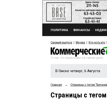
ПОЛИТИКА
ФИНАНСЫ
НЕДВИ
Свежий выпуск
Медиа
Кто есть кто
О том, что происходит на самом деле
В Омске четверг, 6 Августа
Главная
→
Страницы c тегом "Витал
Страницы c тего