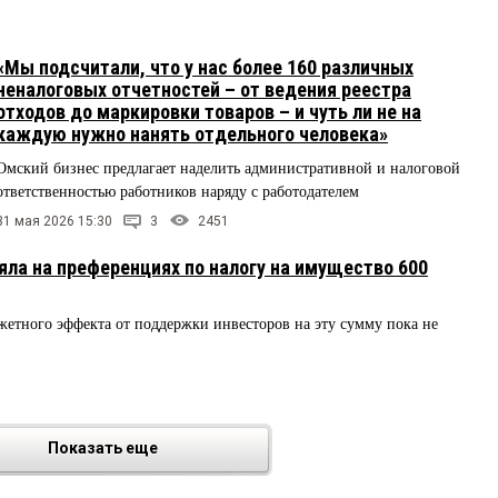
«Мы подсчитали, что у нас более 160 различных
неналоговых отчетностей – от ведения реестра
отходов до маркировки товаров – и чуть ли не на
каждую нужно нанять отдельного человека»
Омский бизнес предлагает наделить административной и налоговой
ответственностью работников наряду с работодателем
31 мая 2026 15:30
3
2451
яла на преференциях по налогу на имущество 600
етного эффекта от поддержки инвесторов на эту сумму пока не
Показать еще