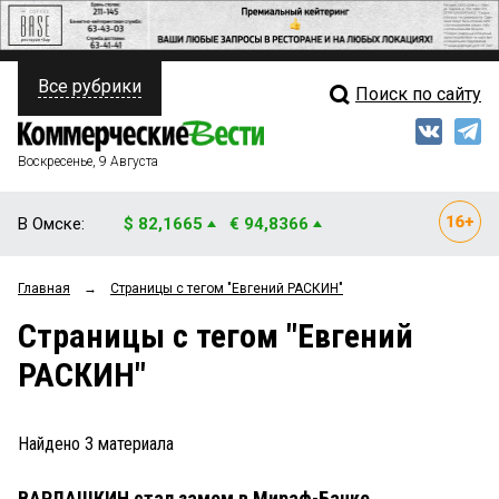
Все рубрики
Поиск по сайту
ПОЛИТИКА
Свежий выпуск
Медиа
ФИНАНСЫ
Воскресенье, 9 Августа
Кто есть кто
НЕДВИЖИМОСТЬ
В Омске:
$ 82,1665
€ 94,8366
Интервью
БИЗНЕС
Главная
→
Страницы c тегом "Евгений РАСКИН"
Мнения
ОБЩЕСТВО
Страницы c тегом "Евгений
Рейтинги
ЗАКОН
РАСКИН"
Блоги
НОВОСТИ КОМПАНИЙ
Архив
Найдено
3
материала
ПРОИСШЕСТВИЯ
ВАРЛАШКИН стал замом в Мираф-Банке
СТИЛЬ ЖИЗНИ