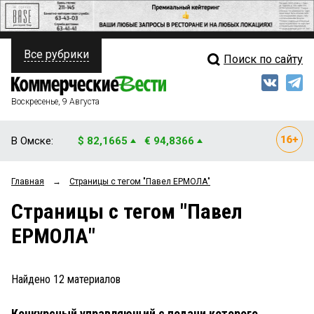
Все рубрики
Поиск по сайту
ПОЛИТИКА
Свежий выпуск
Медиа
ФИНАНСЫ
Воскресенье, 9 Августа
Кто есть кто
НЕДВИЖИМОСТЬ
В Омске:
$ 82,1665
€ 94,8366
Интервью
БИЗНЕС
Главная
→
Страницы c тегом "Павел ЕРМОЛА"
Мнения
ОБЩЕСТВО
Страницы c тегом "Павел
Рейтинги
ЗАКОН
ЕРМОЛА"
Блоги
НОВОСТИ КОМПАНИЙ
Архив
Найдено
12
материалов
ПРОИСШЕСТВИЯ
Конкурсный управляющий с подачи которого
СТИЛЬ ЖИЗНИ