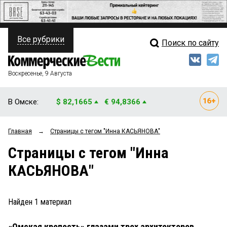
Все рубрики
Поиск по сайту
ПОЛИТИКА
Свежий выпуск
Медиа
ФИНАНСЫ
Воскресенье, 9 Августа
Кто есть кто
НЕДВИЖИМОСТЬ
В Омске:
$ 82,1665
€ 94,8366
Интервью
БИЗНЕС
Главная
→
Страницы c тегом "Инна КАСЬЯНОВА"
Мнения
ОБЩЕСТВО
Страницы c тегом "Инна
Рейтинги
ЗАКОН
КАСЬЯНОВА"
Блоги
НОВОСТИ КОМПАНИЙ
Архив
Найден
1
материал
ПРОИСШЕСТВИЯ
«Омская крепость» глазами трех архитекторов
СТИЛЬ ЖИЗНИ