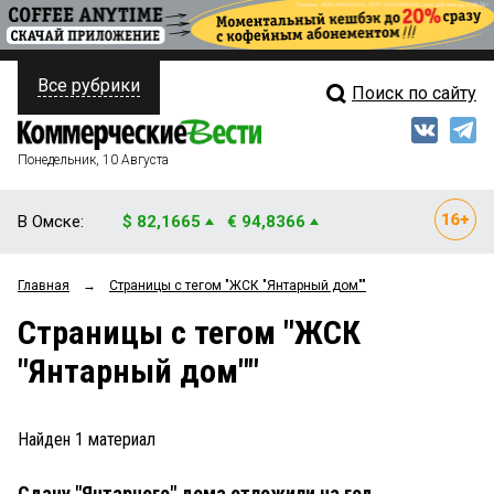
Все рубрики
Поиск по сайту
ПОЛИТИКА
Свежий выпуск
Медиа
ФИНАНСЫ
Понедельник, 10 Августа
Кто есть кто
НЕДВИЖИМОСТЬ
В Омске:
$ 82,1665
€ 94,8366
Интервью
БИЗНЕС
Главная
→
Страницы c тегом "ЖСК "Янтарный дом""
Мнения
ОБЩЕСТВО
Страницы c тегом "ЖСК
Рейтинги
ЗАКОН
"Янтарный дом""
Блоги
НОВОСТИ КОМПАНИЙ
Архив
Найден
1
материал
ПРОИСШЕСТВИЯ
Сдачу "Янтарного" дома отложили на год
СТИЛЬ ЖИЗНИ