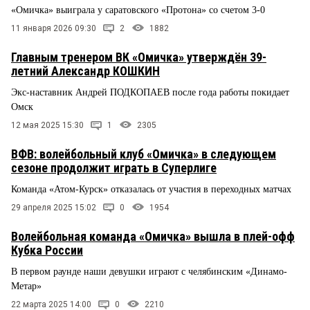
«Омичка» выиграла у саратовского «Протона» со счетом 3-0
11 января 2026 09:30
2
1882
Главным тренером ВК «Омичка» утверждён 39-
летний Александр КОШКИН
Экс-наставник Андрей ПОДКОПАЕВ после года работы покидает
Омск
12 мая 2025 15:30
1
2305
ВФВ: волейбольный клуб «Омичка» в следующем
сезоне продолжит играть в Суперлиге
Команда «Атом-Курск» отказалась от участия в переходных матчах
29 апреля 2025 15:02
0
1954
Волейбольная команда «Омичка» вышла в плей-офф
Кубка России
В первом раунде наши девушки играют с челябинским «Динамо-
Метар»
22 марта 2025 14:00
0
2210