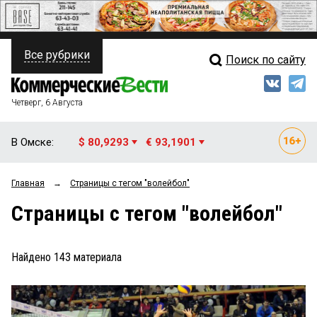
Все рубрики
Поиск по сайту
ПОЛИТИКА
Свежий выпуск
Медиа
ФИНАНСЫ
Четверг, 6 Августа
Кто есть кто
НЕДВИЖИМОСТЬ
В Омске:
$ 80,9293
€ 93,1901
Интервью
БИЗНЕС
Главная
→
Страницы c тегом "волейбол"
Мнения
ОБЩЕСТВО
Страницы c тегом "волейбол"
Рейтинги
ЗАКОН
Блоги
НОВОСТИ КОМПАНИЙ
Найдено
143
материала
Архив
ПРОИСШЕСТВИЯ
СТИЛЬ ЖИЗНИ