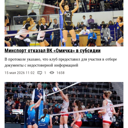
Минспорт отказал ВК «Омичка» в субсидии
В протоколе указано, что клуб предоставил для участия в отборе
документы с недостоверной информацией
15 мая 2026 11:02
1
1658