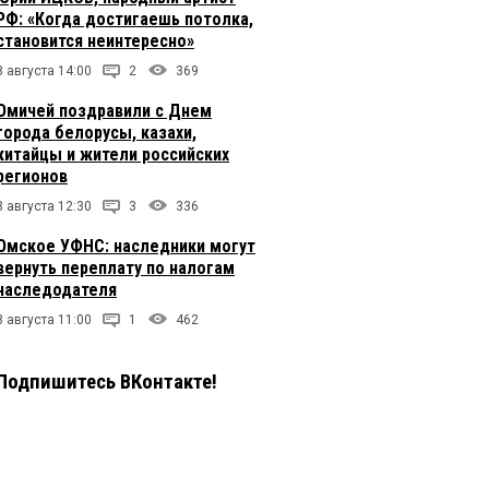
РФ: «Когда достигаешь потолка,
становится неинтересно»
8 августа 14:00
2
369
Омичей поздравили с Днем
города белорусы, казахи,
китайцы и жители российских
регионов
8 августа 12:30
3
336
Омское УФНС: наследники могут
вернуть переплату по налогам
наследодателя
8 августа 11:00
1
462
Подпишитесь ВКонтакте!