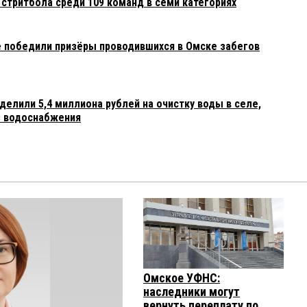
стритбола среди 109 команд в семи категориях
 победили призёры проводившихся в Омске забегов
елили 5,4 миллиона рублей на очистку воды в селе,
з водоснабжения
Омское УФНС:
наследники могут
вернуть переплату по