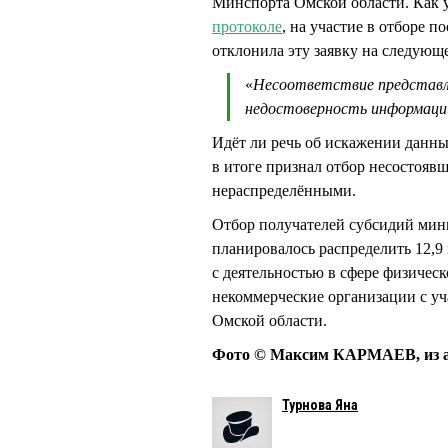
Минспорта Омской области. Как 
протоколе
, на участие в отборе 
отклонила эту заявку на следую
«
Несоответствие представл
недостоверность информаци
Идёт ли речь об искажении данны
в итоге признал отбор несостоявш
нераспределёнными.
Отбор получателей субсидий мини
планировалось распределить 12,9 
с деятельностью в сфере физическ
некоммерческие организации с у
Омской области.
Фото © Максим КАРМАЕВ, из а
Турнова Яна