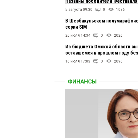
Названы победители Фестиваля 
5 августа 09:30
0
1036
В Шербакульском полумарафоне
серии SIM
20 июля 14:34
0
2026
Из бюджета Омской области выд
оставшемся в прошлом году бе
16 июля 17:03
0
2096
ФИНАНСЫ