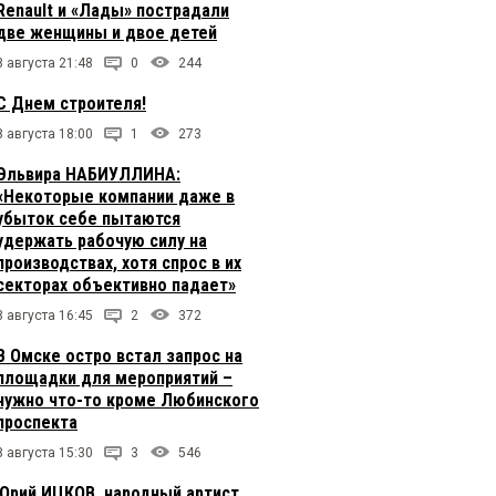
Renault и «Лады» пострадали
две женщины и двое детей
8 августа 21:48
0
244
С Днем строителя!
8 августа 18:00
1
273
Эльвира НАБИУЛЛИНА:
«Некоторые компании даже в
убыток себе пытаются
удержать рабочую силу на
производствах, хотя спрос в их
секторах объективно падает»
8 августа 16:45
2
372
В Омске остро встал запрос на
площадки для мероприятий –
нужно что-то кроме Любинского
проспекта
8 августа 15:30
3
546
Юрий ИЦКОВ, народный артист