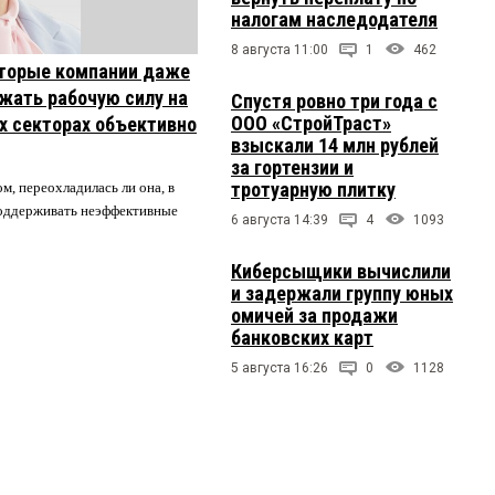
налогам наследодателя
8 августа 11:00
1
462
торые компании даже
жать рабочую силу на
Спустя ровно три года с
ООО «СтройТраст»
их секторах объективно
взыскали 14 млн рублей
за гортензии и
тротуарную плитку
м, переохладилась ли она, в
 поддерживать неэффективные
6 августа 14:39
4
1093
Киберсыщики вычислили
и задержали группу юных
омичей за продажи
банковских карт
5 августа 16:26
0
1128