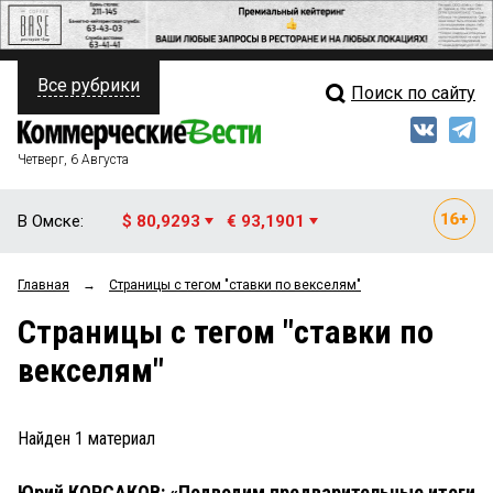
Все рубрики
Поиск по сайту
ПОЛИТИКА
Свежий выпуск
Медиа
ФИНАНСЫ
Четверг, 6 Августа
Кто есть кто
НЕДВИЖИМОСТЬ
В Омске:
$ 80,9293
€ 93,1901
Интервью
БИЗНЕС
Главная
→
Страницы c тегом "ставки по векселям"
Мнения
ОБЩЕСТВО
Страницы c тегом "ставки по
Рейтинги
ЗАКОН
векселям"
Блоги
НОВОСТИ КОМПАНИЙ
Архив
Найден
1
материал
ПРОИСШЕСТВИЯ
Юрий КОРСАКОВ: «Подводим предварительные итоги
СТИЛЬ ЖИЗНИ