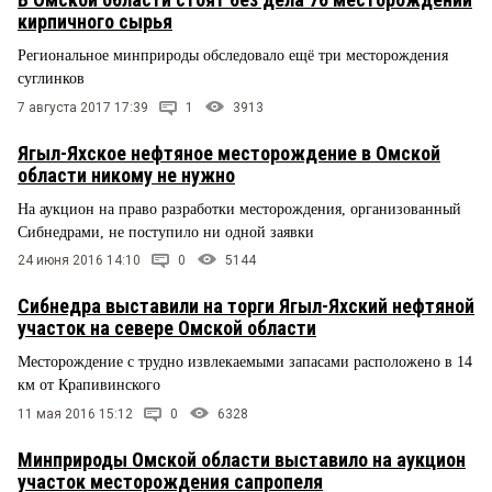
кирпичного сырья
Региональное минприроды обследовало ещё три месторождения
суглинков
7 августа 2017 17:39
1
3913
Ягыл-Яхское нефтяное месторождение в Омской
области никому не нужно
На аукцион на право разработки месторождения, организованный
Сибнедрами, не поступило ни одной заявки
24 июня 2016 14:10
0
5144
Сибнедра выставили на торги Ягыл-Яхский нефтяной
участок на севере Омской области
Месторождение с трудно извлекаемыми запасами расположено в 14
км от Крапивинского
11 мая 2016 15:12
0
6328
Минприроды Омской области выставило на аукцион
участок месторождения сапропеля