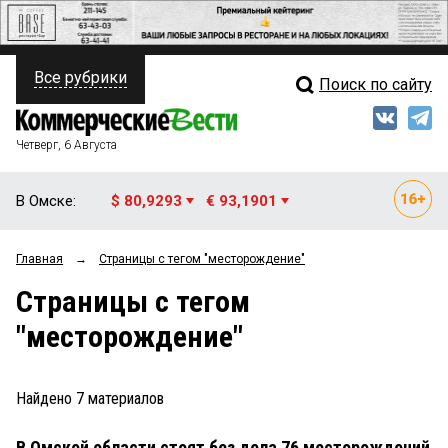
Все рубрики
Поиск по сайту
ПОЛИТИКА
Свежий выпуск
Медиа
ФИНАНСЫ
Четверг, 6 Августа
Кто есть кто
НЕДВИЖИМОСТЬ
В Омске:
$ 80,9293
€ 93,1901
Интервью
БИЗНЕС
Главная
→
Страницы c тегом "месторождение"
Мнения
ОБЩЕСТВО
Страницы c тегом
Рейтинги
ЗАКОН
"месторождение"
Блоги
НОВОСТИ КОМПАНИЙ
Архив
Найдено
7
материалов
ПРОИСШЕСТВИЯ
В Омской области стоят без дела 76 месторождений
СТИЛЬ ЖИЗНИ