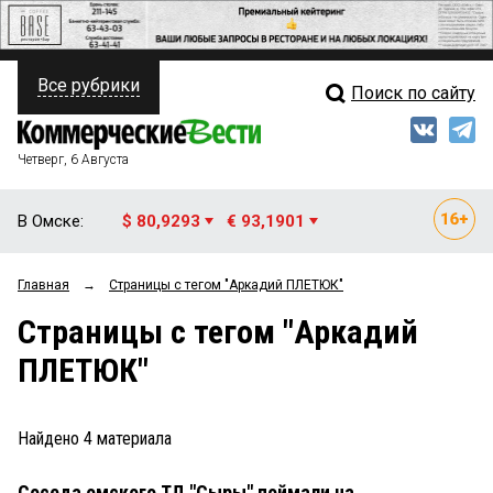
Все рубрики
Поиск по сайту
ПОЛИТИКА
Свежий выпуск
Медиа
ФИНАНСЫ
Четверг, 6 Августа
Кто есть кто
НЕДВИЖИМОСТЬ
В Омске:
$ 80,9293
€ 93,1901
Интервью
БИЗНЕС
Главная
→
Страницы c тегом "Аркадий ПЛЕТЮК"
Мнения
ОБЩЕСТВО
Страницы c тегом "Аркадий
Рейтинги
ЗАКОН
ПЛЕТЮК"
Блоги
НОВОСТИ КОМПАНИЙ
Архив
Найдено
4
материала
ПРОИСШЕСТВИЯ
Соседа омского ТД "Сыры" поймали на
СТИЛЬ ЖИЗНИ