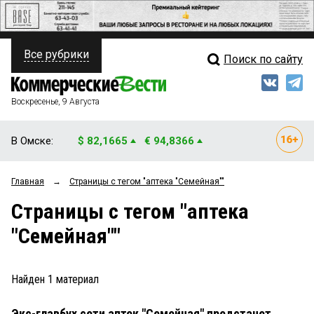
Все рубрики
Поиск по сайту
ПОЛИТИКА
Свежий выпуск
Медиа
ФИНАНСЫ
Воскресенье, 9 Августа
Кто есть кто
НЕДВИЖИМОСТЬ
В Омске:
$ 82,1665
€ 94,8366
Интервью
БИЗНЕС
Главная
→
Страницы c тегом "аптека "Семейная""
Мнения
ОБЩЕСТВО
Страницы c тегом "аптека
Рейтинги
ЗАКОН
"Семейная""
Блоги
НОВОСТИ КОМПАНИЙ
Архив
Найден
1
материал
ПРОИСШЕСТВИЯ
Экс-главбух сети аптек "Семейная" предстанет
СТИЛЬ ЖИЗНИ