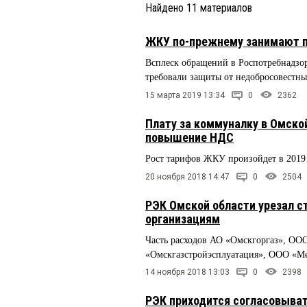
Найдено
11
материалов
ЖКУ по-прежнему занимают п
Всплеск обращений в Роспотребнадзор
требовали защиты от недобросовестны
15 марта 2019 13:34
0
2362
Плату за коммуналку в Омско
повышение НДС
Рост тарифов ЖКУ произойдет в 2019
20 ноября 2018 14:47
0
2504
РЭК Омской области урезал с
организациям
Часть расходов АО «Омскгоргаз», ОО
«Омскгазстройэсплуатация», ООО «М
14 ноября 2018 13:03
0
2398
РЭК приходится согласовыват