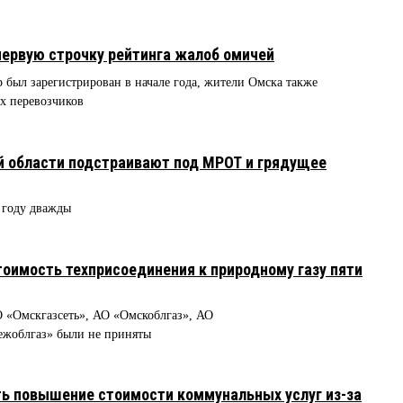
ервую строчку рейтинга жалоб омичей
 был зарегистрирован в начале года, жители Омска также
х перевозчиков
й области подстраивают под МРОТ и грядущее
 году дважды
тоимость техприсоединения к природному газу пяти
О «Омскгазсеть», АО «Омскоблгаз», АО
ежоблгаз» были не приняты
ь повышение стоимости коммунальных услуг из-за