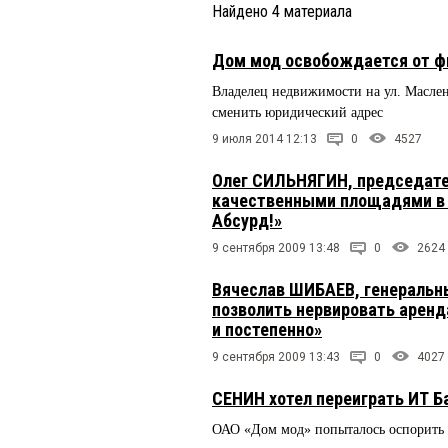
Найдено
4
материала
Дом мод освобождается от 
Владелец недвижимости на ул. Маслен
сменить юридический адрес
9 июля 2014 12:13
0
4527
Олег СИЛЬНЯГИН, председател
качественными площадями в ц
Абсурд!»
9 сентября 2009 13:48
0
2624
Вячеслав ШИБАЕВ, генеральн
позволить нервировать аренд
и постепенно»
9 сентября 2009 13:43
0
4027
СЕНИН хотел переиграть ИТ Б
ОАО «Дом мод» попыталось оспорить в