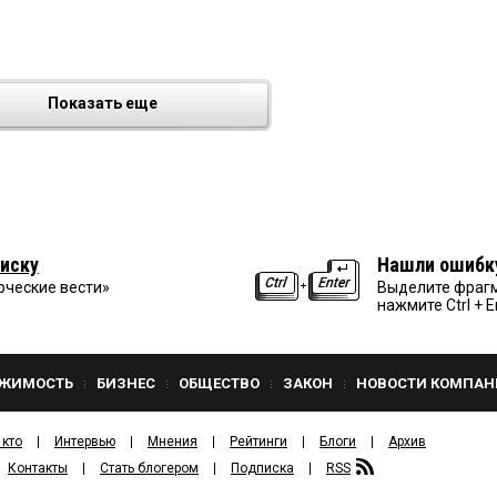
Показать еще
иску
Нашли ошибк
рческие вести»
Выделите фрагм
нажмите Ctrl + E
ЖИМОСТЬ
БИЗНЕС
ОБЩЕСТВО
ЗАКОН
НОВОСТИ КОМПАН
 кто
Интервью
Мнения
Рейтинги
Блоги
Архив
Контакты
Стать блогером
Подписка
RSS