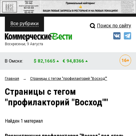
Все рубрики
Поиск по сайту
ПОЛИТИКА
Свежий выпуск
Медиа
ФИНАНСЫ
Воскресенье, 9 Августа
Кто есть кто
НЕДВИЖИМОСТЬ
В Омске:
$ 82,1665
€ 94,8366
Интервью
БИЗНЕС
Главная
→
Страницы c тегом "профилакторий "Восход""
Мнения
ОБЩЕСТВО
Страницы c тегом
Рейтинги
ЗАКОН
"профилакторий "Восход""
Блоги
НОВОСТИ КОМПАНИЙ
Архив
Найден
1
материал
ПРОИСШЕСТВИЯ
Реконструкция профилактория "Восход" под отель
СТИЛЬ ЖИЗНИ