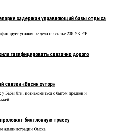
квапарке задержан управляющий базы отдыха
фицирует уголовное дело по статье 238 УК РФ
или газифицировать сказочно дорого
й сказки «Васин хутор»
 у Бабы Яги, познакомиться с бытом предков и
онажей
 проложат биатлонную трассу
жке администрации Омска