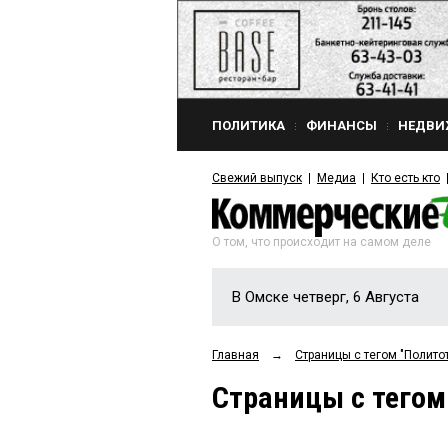
ПОЛИТИКА
ФИНАНСЫ
НЕДВИ
Свежий выпуск
Медиа
Кто есть кто
О том, что происходит на самом деле
В Омске четверг, 6 Августа
Главная
→
Страницы c тегом "Полито
Страницы c тегом