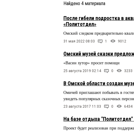
Найдено
4
материала
После гибели подростка в а
«Политотдел»
Омский следком предварительно квали
31 мая 2022 08:03
1
9012
Омский музей сказки предлож
«Васин хутор» просит помощи
25 августа 2019 02:14
0
3233
В Омской области создан музе
Омичей приглашают побывать в гостях
увидеть популярных сказочных перс
23 августа 2017 11:03
0
6434
На базе отдыха "Политотдел"
Проект будет реализован при поддер