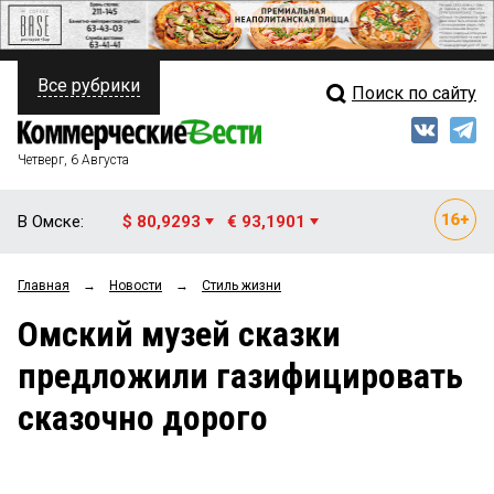
Все рубрики
Поиск по сайту
ПОЛИТИКА
Свежий выпуск
Медиа
ФИНАНСЫ
Четверг, 6 Августа
Кто есть кто
НЕДВИЖИМОСТЬ
В Омске:
$ 80,9293
€ 93,1901
Интервью
БИЗНЕС
Главная
→
Новости
→
Стиль жизни
Мнения
ОБЩЕСТВО
Омский музей сказки
Рейтинги
ЗАКОН
предложили газифицировать
Блоги
НОВОСТИ КОМПАНИЙ
сказочно дорого
Архив
ПРОИСШЕСТВИЯ
СТИЛЬ ЖИЗНИ