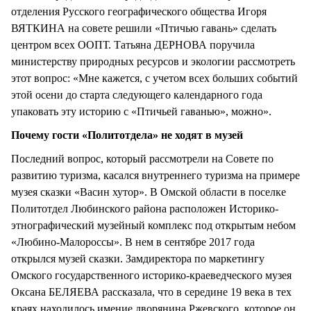
отделения Русского географического общества Игоря
ВЯТКИНА на совете решили «Птичью гавань» сделать
центром всех ООПТ. Татьяна ДЕРНОВА поручила
министерству природных ресурсов и экологии рассмотреть
этот вопрос: «Мне кажется, с учетом всех больших событий
этой осени до старта следующего календарного года
упаковать эту историю с «Птичьей гаванью», можно».
Почему гости «Политотдела» не ходят в музей
Последний вопрос, который рассмотрели на Совете по
развитию туризма, касался внутреннего туризма на примере
музея сказки «Васин хутор». В Омской области в поселке
Политотдел Любинского района расположен Историко-
этнографический музейный комплекс под открытым небом
«Любино-Малороссы». В нем в сентябре 2017 года
открылся музей сказки. Замдиректора по маркетингу
Омского государственного историко-краеведческого музея
Оксана БЕЛЯЕВА рассказала, что в середине 19 века в тех
краях находилось имение дворянина Ржевского, которое он