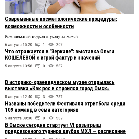
Современные косметологические процедуры:
возможности и особенности
Комплексный подход к уходу за кожей
6 августа 15:20
1
207
Что отражается в "Зеркале": выставка Ольги
КОШЕЛЕВОЙ с игрой фактур и значений
5 августа 13:58
0
587
В историко-краеведческом музее открылась
выставка «Как рос и строился город Омск»
5 августа 12:40
3
757
Названы победители Фестиваля стритбола среди
109 команд в семи категориях
5 августа 09:30
0
589
В Омске сегодня стартует VI розыгрыш
предсезонного турнира клубов МХЛ — расписание