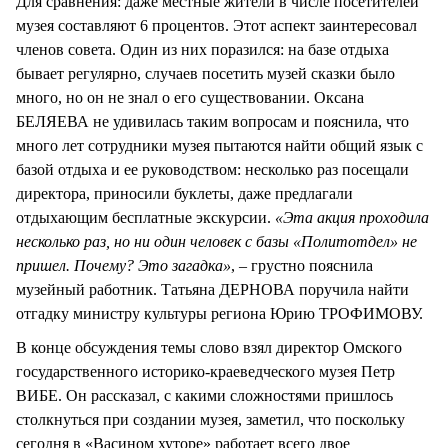
Для сравнения: даже местные жители в числе посетителей
музея составляют 6 процентов. Этот аспект заинтересовал
членов совета. Один из них поразился: на базе отдыха
бывает регулярно, случаев посетить музей сказки было
много, но он не знал о его существовании. Оксана
БЕЛЯЕВА не удивилась таким вопросам и пояснила, что
много лет сотрудники музея пытаются найти общий язык с
базой отдыха и ее руководством: несколько раз посещали
директора, приносили буклеты, даже предлагали
отдыхающим бесплатные экскурсии.
«Эта акция проходила
несколько раз, но ни один человек с базы
«Политотдел» не
пришел. Почему? Это загадка»
, – грустно пояснила
музейный работник. Татьяна ДЕРНОВА поручила найти
отгадку министру культуры региона Юрию ТРОФИМОВУ.
В конце обсуждения темы слово взял директор Омского
государственного историко-краеведческого музея Петр
ВИБЕ. Он рассказал, с какими сложностями пришлось
столкнуться при создании музея, заметил, что поскольку
сегодня в «Васином хуторе» работает всего двое