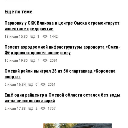
Еще по теме
Парковку у СКК Блинова в центре Омска отремонтирует
известное предприятие
13 июля 15:30
1
1442
Проект аэродромной инфраструктуры аэропорта «Омск-
Фёдоровка» прошёл экспертизу
10 июля 19:30
4
2091
Омский район выиграл 28 из 56 спартакиад «Королева
спорта»
6 июля 16:34
0
2061
Ещё один райцентр в Омской области остался без воды
из-за нескольких аварий
2 июля 17:33
2
1757