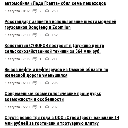
автомобиля «Лада Гранта» сбил семь пешеходов
6 августа 18:02
2
253
Росстандарт запретил использование шести моделей
грузовиков Dongfeng и Zoomlion
6 августа 17:30
0
162
Константин СУВОРОВ построит в Дружино центр
сельскохозяйственной техники за 564 млн руб.
6 августа 17:05
1
211
Вывоз нефти и нефтегрузов из Омской области по
железной дороге уменьшился
6 августа 16:00
0
296
Современные косметологические процедуры:
возможности и особенности
6 августа 15:20
1
207
Спустя ровно три года с ООО «СтройТраст» взыскали 14
млн рублей за гортензии и тротуарную плитку