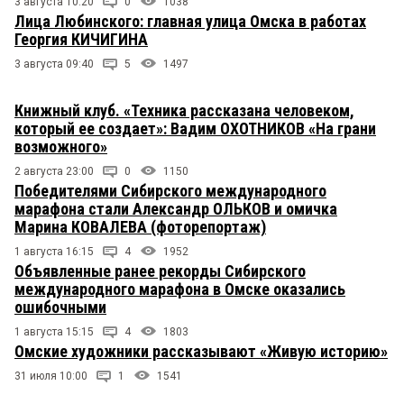
3 августа 10:20
0
1038
Лица Любинского: главная улица Омска в работах
Георгия КИЧИГИНА
3 августа 09:40
5
1497
Книжный клуб. «Техника рассказана человеком,
который ее создает»: Вадим ОХОТНИКОВ «На грани
возможного»
2 августа 23:00
0
1150
Победителями Сибирского международного
марафона стали Александр ОЛЬКОВ и омичка
Марина КОВАЛЕВА (фоторепортаж)
1 августа 16:15
4
1952
Объявленные ранее рекорды Сибирского
международного марафона в Омске оказались
ошибочными
1 августа 15:15
4
1803
Омские художники рассказывают «Живую историю»
31 июля 10:00
1
1541